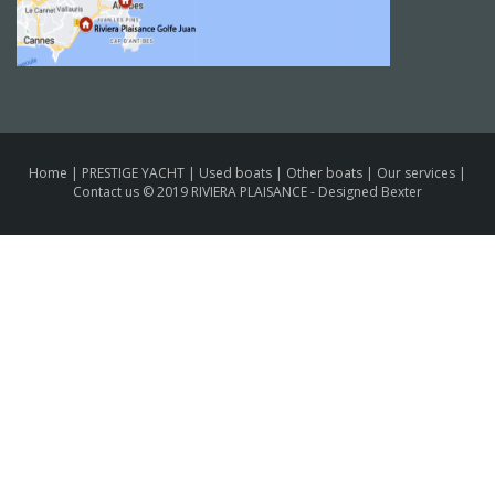
Home
|
PRESTIGE YACHT
|
Used boats
|
Other boats
|
Our services
|
Contact us
© 2019 RIVIERA PLAISANCE -
Designed Bexter