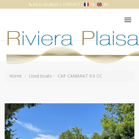
04.22.32.88.20
|
CONTACT
|
FR
EN
Tog
nav
Home
Used boats
CAP CAMARAT 9.0 CC