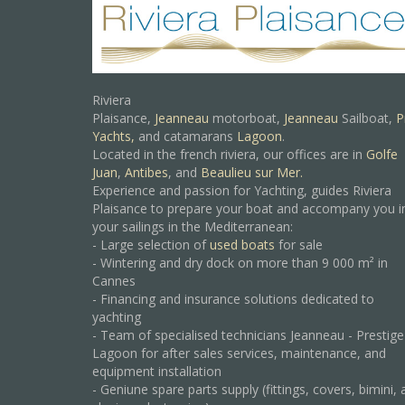
Riviera
Plaisance,
Jeanneau
motorboat,
Jeanneau
Sailboat,
P
Yachts,
and catamarans
Lagoon
.
Located in the french riviera, our offices are in
Golfe
Juan
,
Antibes
, and
Beaulieu sur Mer.
Experience and passion for Yachting, guides Riviera
Plaisance to prepare your boat and accompany you i
your sailings in the Mediterranean:
- Large selection of
used boats
for sale
- Wintering and dry dock on more than 9 000 m² in
Cannes
- Financing and insurance solutions dedicated to
yachting
- Team of specialised technicians Jeanneau - Prestige
Lagoon for after sales services, maintenance, and
equipment installation
- Geniune spare parts supply (fittings, covers, bimini, 