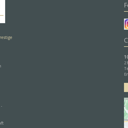
F
restige
C
1
21
n
Te
Em
 -
aft