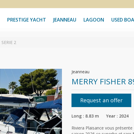
PRESTIGE YACHT
JEANNEAU
LAGOON
USED BO
 SERIE 2
Jeanneau
MERRY FISHER 8
Request an offer
Long : 8.83 m Year : 2024
Riviera Plaisance vous présente 
saison 2026 ce superbe et rare 