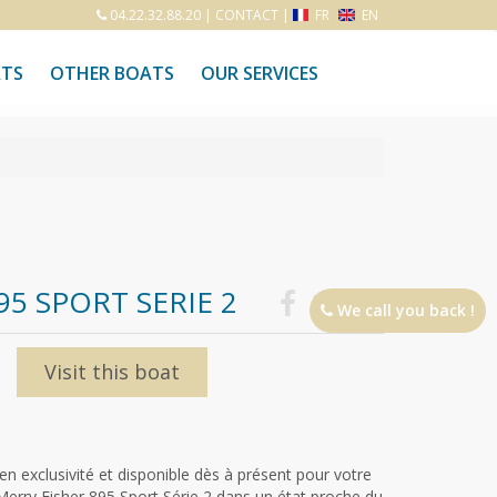
04.22.32.88.20
|
CONTACT
|
FR
EN
ATS
OTHER BOATS
OUR SERVICES
95 SPORT SERIE 2
We call you back !
Visit this boat
en exclusivité et disponible dès à présent pour votre
Merry Fisher 895 Sport Série 2 dans un état proche du