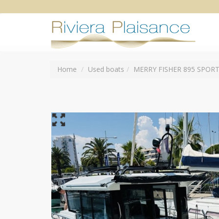
Home
Used boats
MERRY FISHER 895 SPORT