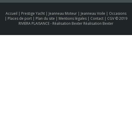
Accueil
|
Prestige Yacht
|
Jeanneau Moteur
|
Jeanneau Voile
|
Occasions
|
Places de port
|
Plan du site
|
Mentions légales
|
Contact
|
CGV
© 2019
RIVIERA PLAISANCE -
Réalisation Bexter Réalisation Bexter