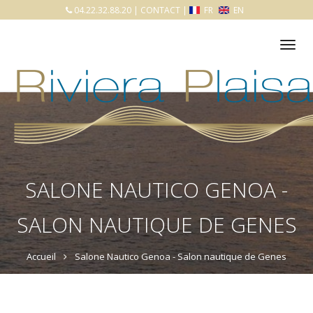
04.22.32.88.20
|
CONTACT
|
FR
EN
Tog
nav
SALONE NAUTICO GENOA -
SALON NAUTIQUE DE GENES
Accueil
Salone Nautico Genoa - Salon nautique de Genes