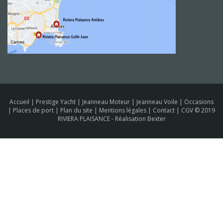
Accueil
|
Prestige Yacht
|
Jeanneau Moteur
|
Jeanneau Voile
|
Occasions
|
Places de port
|
Plan du site
|
Mentions légales
|
Contact
|
CGV
© 2019
RIVIERA PLAISANCE -
Réalisation Bexter