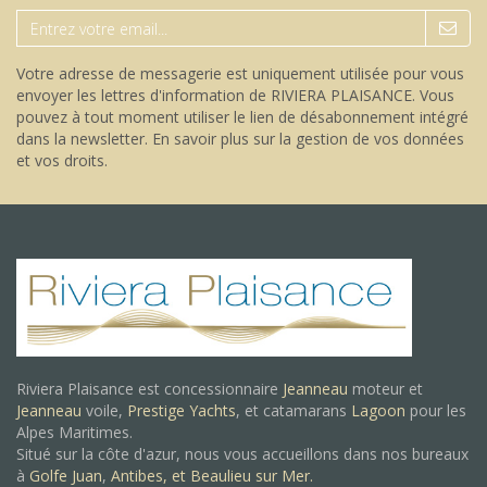
Votre adresse de messagerie est uniquement utilisée pour vous
envoyer les lettres d'information de RIVIERA PLAISANCE. Vous
pouvez à tout moment utiliser le lien de désabonnement intégré
dans la newsletter.
En savoir plus sur la gestion de vos données
et vos droits
.
Riviera Plaisance est concessionnaire
Jeanneau
moteur et
Jeanneau
voile,
Prestige Yachts
, et catamarans
Lagoon
pour les
Alpes Maritimes.
Situé sur la côte d'azur, nous vous accueillons dans nos bureaux
à
Golfe Juan
,
Antibes, et
Beaulieu sur Mer.