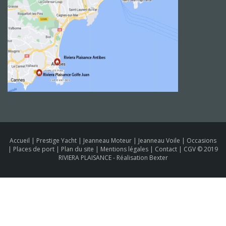
Accueil
|
Prestige Yacht
|
Jeanneau Moteur
|
Jeanneau Voile
|
Occasions
|
Places de port
|
Plan du site
|
Mentions légales
|
Contact
|
CGV
© 2019
RIVIERA PLAISANCE -
Réalisation Bexter