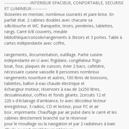
------------------INTERIEUR SPACIEUX, CONFORTABLE, SECURISE
ET LUMINEUX-----------
Boiseries en merisier, nombreux ouvrants et pare-brise. En
parfait état. 2 cabines doubles avec chacune sa
sdb/douche et WC. Banquette, tiroirs, penderies, tablettes,
rangs. Carré 6/8 couverts, meuble
bibliothèque/console/rangements à 3tiroirs et 3 portes. Table à
cartes indépendante avec coffre,
rangements, documentation, outillage. Partie cuisine
indépendante en U avec frigidaire, congélateur frigo
boat, four, plaques de cuisson, évier 2 bacs, cafetière,
nécessaire cuisine vaisselle 8 personnes nombreux
rangements nourriture et autres, 100 litres de boissons,
tablettes, ballon à eau chaude électrique et
échangeur moteur, réservoirs à eau de 2x250 litres,
dessalinisateur, coffres et fonds géants. 2circuits 12 et
220 v d'éclairage d'ambiance, tv avec décodeur lecteur
enregistreur, 3 radios, CD et lecteur, pour PC et air
box ; imprimante. Chauffage par air pulsé dans le carré et les
cabines directement branché sur le réservoir
pour le mouillage ou la navigation et par 2 radiateurs à bain