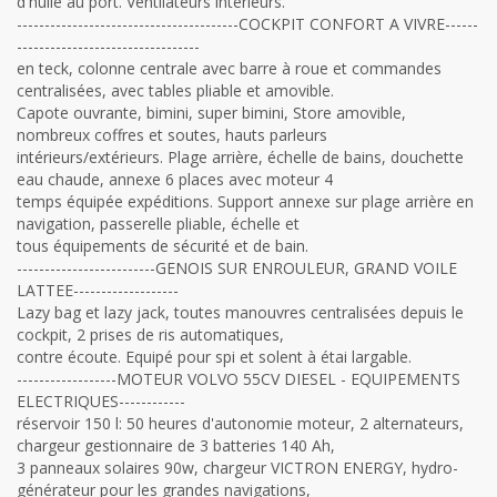
d'huile au port. Ventilateurs intérieurs.
----------------------------------------COCKPIT CONFORT A VIVRE------
---------------------------------
en teck, colonne centrale avec barre à roue et commandes
centralisées, avec tables pliable et amovible.
Capote ouvrante, bimini, super bimini, Store amovible,
nombreux coffres et soutes, hauts parleurs
intérieurs/extérieurs. Plage arrière, échelle de bains, douchette
eau chaude, annexe 6 places avec moteur 4
temps équipée expéditions. Support annexe sur plage arrière en
navigation, passerelle pliable, échelle et
tous équipements de sécurité et de bain.
-------------------------GENOIS SUR ENROULEUR, GRAND VOILE
LATTEE-------------------
Lazy bag et lazy jack, toutes manouvres centralisées depuis le
cockpit, 2 prises de ris automatiques,
contre écoute. Equipé pour spi et solent à étai largable.
------------------MOTEUR VOLVO 55CV DIESEL - EQUIPEMENTS
ELECTRIQUES------------
réservoir 150 l: 50 heures d'autonomie moteur, 2 alternateurs,
chargeur gestionnaire de 3 batteries 140 Ah,
3 panneaux solaires 90w, chargeur VICTRON ENERGY, hydro-
générateur pour les grandes navigations,