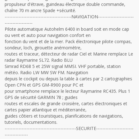
propulseur d'étrave, guindeau électrique double commande,
chaîne 70 m ancre Spade +sécurité.
-------------------------------------------NAVIGATION-----------------------
------------------
Pilote automatique Autohelm 6400 in board soit en mode cap
ou vent et auto pour navigation confort en
fonction du vent et de la mer. Pack électronique pilote compas,
sondeur, loch, girouette anémomètre,
routes et traceur, détecteur de radar Ciel et Marine remplace Le
radar Raymarine SL72. Radio BLU
Simrad RD68 5 et 25W signal MMSI. VHF portable, station
météo. Radio LW MW SW FM. Navigation
depuis le cockpit ou depuis la table à cartes par 2 cartographies
Open CPN et GPS GM-R900 pour PC et
pour smartphone remplace le lecteur Raymarine RC435. Plus 1
GPS de sécurité GARMIN 78 ; guides
routes et escales de grande croisière, cartes électroniques et
cartes papier atlantique et méditerranée,
guides côtiers et touristiques, planifications de navigations,
tutoriels, documentations.
----------------------------------------------SECURITE------------------------
---------------