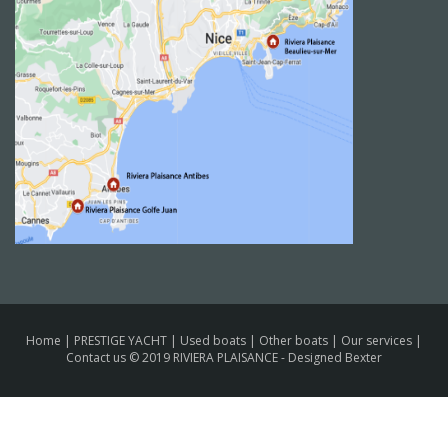
Home
|
PRESTIGE YACHT
|
Used boats
|
Other boats
|
Our services
|
Contact us
© 2019 RIVIERA PLAISANCE -
Designed Bexter