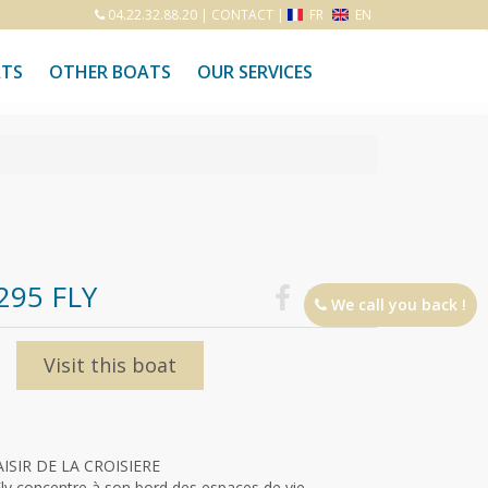
04.22.32.88.20
|
CONTACT
|
FR
EN
ATS
OTHER BOATS
OUR SERVICES
295 FLY
We call you back !
Visit this boat
AISIR DE LA CROISIERE
ly concentre à son bord des espaces de vie