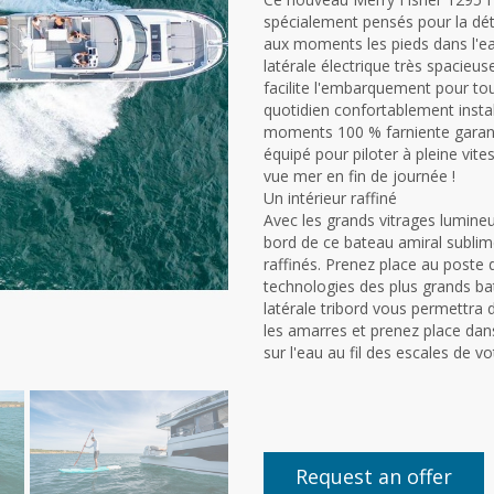
spécialement pensés pour la déte
aux moments les pieds dans l'eau
latérale électrique très spacieu
facilite l'embarquement pour tou
quotidien confortablement instal
moments 100 % farniente garantis
équipé pour piloter à pleine vites
vue mer en fin de journée !
Un intérieur raffiné
Avec les grands vitrages lumineu
bord de ce bateau amiral sublim
raffinés. Prenez place au poste 
technologies des plus grands bat
latérale tribord vous permettra d
les amarres et prenez place dans
sur l'eau au fil des escales de vot
Request an offer