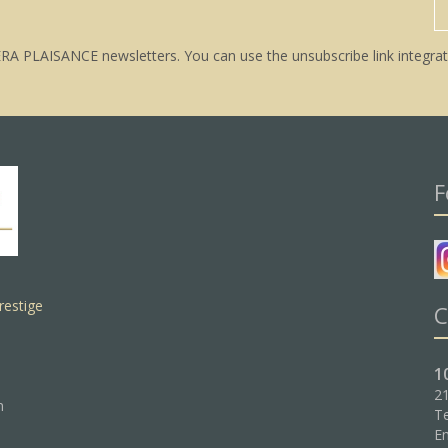
ERA PLAISANCE newsletters. You can use the unsubscribe link integrat
F
restige
C
1
21
n
Te
Em