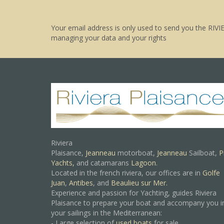
Your email address is only used to send you the RIVI
managing your data and your rights
Riviera
Plaisance,
Jeanneau
motorboat,
Jeanneau
Sailboat,
P
Yachts,
and catamarans
Lagoon
.
Located in the french riviera, our offices are in
Golfe
Juan
,
Antibes
, and
Beaulieu sur Mer.
Experience and passion for Yachting, guides Riviera
Plaisance to prepare your boat and accompany you i
your sailings in the Mediterranean:
- Large selection of
used boats
for sale