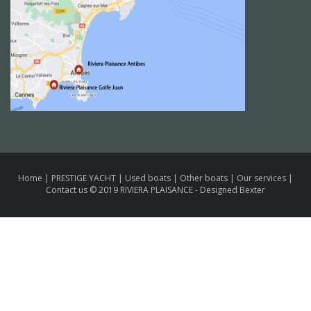
Home
|
PRESTIGE YACHT
|
Used boats
|
Other boats
|
Our services
|
Contact us
© 2019 RIVIERA PLAISANCE -
Designed Bexter