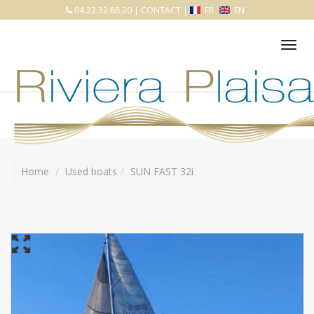
04.22.32.88.20
|
CONTACT
|
FR
EN
Tog
nav
Home
Used boats
SUN FAST 32i