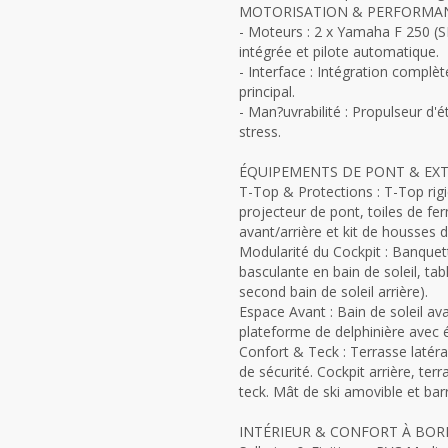
MOTORISATION & PERFORMA
- Moteurs : 2 x Yamaha F 250 (
intégrée et pilote automatique.
- Interface : Intégration compl
principal.
- Man?uvrabilité : Propulseur d'
stress.
ÉQUIPEMENTS DE PONT & EXT
T-Top & Protections : T-Top rig
projecteur de pont, toiles de f
avant/arrière et kit de housses d
Modularité du Cockpit : Banquett
basculante en bain de soleil, tab
second bain de soleil arrière).
Espace Avant : Bain de soleil a
plateforme de delphinière avec é
Confort & Teck : Terrasse latéra
de sécurité. Cockpit arrière, te
teck. Mât de ski amovible et bar
INTÉRIEUR & CONFORT À BOR