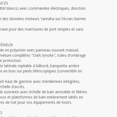
NCES
SBW blancs) avec commandes électriques, direction
ète des données moteurs Yamaha sur l'écran Garmin
étrave pour des man?uvres de port simples et sans
ÉRIEUR
ide en polyester avec panneau ouvrant manuel,
ermeture complètes "Dark Smoke", toiles d'ombrage
e protection.
e latérale repliable à bâbord, banquette arrière
le en bois sur pieds télescopiques (convertible en
vant haut de gamme avec méridiennes intégrées,
chelle d'accès.
le ouvrante avec échelle de bain amovible et filières
rrasse et plateformes de bain entièrement lattés en
res de toit pour vos équipements de loisirs.
D