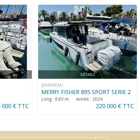
DÉTAILS
JEANNEAU
MERRY FISHER 895 SPORT SERIE 2
Long : 8.83 m Année : 2024
 000 € TTC
220 000 € TTC