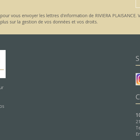
pour vous envoyer les lettres d'information de RIVIERA PLAISANCE. V
 plus sur la gestion de vos données et vos droits
.
S
ur
C
nos
1
21
Te
:
Em