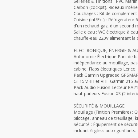
Selleries & Finitions : PVC Marli
Carbon (cockpit). Rideaux intéri
Couchages : Kit de complément 
Cuisine (Int/Ext) : Réfrigérateur 
d'un réchaud gaz, d'un second r
Salle d'eau : WC électrique à ea
chauffe-eau 220V alimentant la 
ÉLECTRONIQUE, ÉNERGIE & A
Autonomie Électrique Parc de ba
indépendance au mouillage, pas b
cabine. Flaps électriques Lenco.
Pack Garmin Upgraded GPSMAP 1
GT15M-IH et VHF Garmin 215 ave
Pack Audio Fusion Lecteur RA21
haut-parleurs Fusion XS (2 intér
SÉCURITÉ & MOUILLAGE
Mouillage (Finition Première) :
pilotage, anneau de treuillage, k
Sécurité : Équipement de sécurit
incluant 6 gilets auto-gonflants.