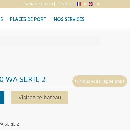
04.22.32.88.20
|
CONTACT
|
FR
EN
S
PLACES DE PORT
NOS SERVICES
0 WA SERIE 2
Nous vous rappelons !
Visitez ce bateau
A SÉRIE 2