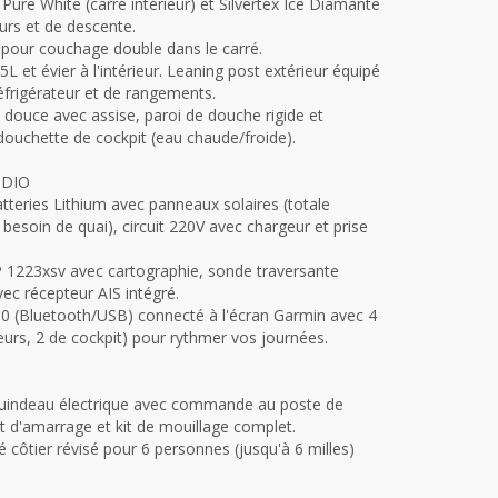
n Pure White (carré intérieur) et Silvertex Ice Diamante
eurs et de descente.
pour couchage double dans le carré.
65L et évier à l'intérieur. Leaning post extérieur équipé
éfrigérateur et de rangements.
u douce avec assise, paroi de douche rigide et
douchette de cockpit (eau chaude/froide).
UDIO
tteries Lithium avec panneaux solaires (totale
esoin de quai), circuit 220V avec chargeur et prise
223xsv avec cartographie, sonde traversante
c récepteur AIS intégré.
0 (Bluetooth/USB) connecté à l'écran Garmin avec 4
ieurs, 2 de cockpit) pour rythmer vos journées.
 Guindeau électrique avec commande au poste de
it d'amarrage et kit de mouillage complet.
é côtier révisé pour 6 personnes (jusqu'à 6 milles)