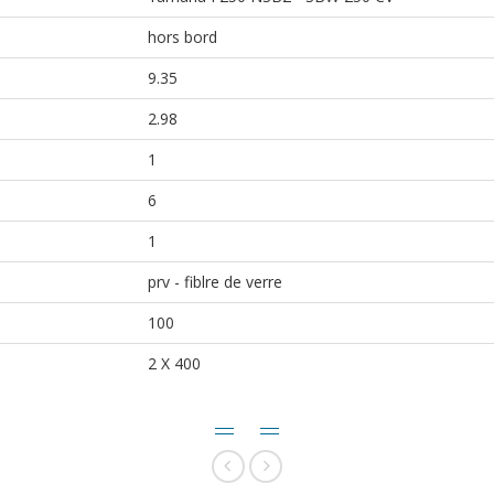
hors bord
9.35
2.98
1
6
1
prv - fiblre de verre
100
2 X 400