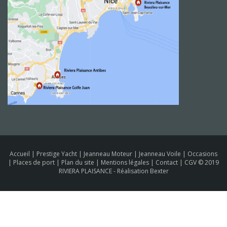
Accueil
|
Prestige Yacht
|
Jeanneau Moteur
|
Jeanneau Voile
|
Occasions
|
Places de port
|
Plan du site
|
Mentions légales
|
Contact
|
CGV
© 2019
RIVIERA PLAISANCE -
Réalisation Bexter