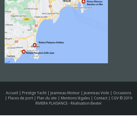
Accueil
|
Prestige Yacht
|
Jeanneau Moteur
|
Jeanneau Voile
|
Occasions
|
Places de port
|
Plan du site
|
Mentions légales
|
Contact
|
CGV
© 2019
RIVIERA PLAISANCE -
Réalisation Bexter