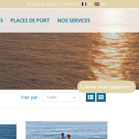
04.22.32.88.20
|
CONTACT
|
FR
EN
S
PLACES DE PORT
NOS SERVICES
Nous vous rappelons !
Trier par :
Taille