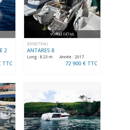
VOIR LE DÉTAIL
BENETEAU
E 2
ANTARES 8
Long : 8.23 m Année : 2017
€ TTC
72 900 € TTC