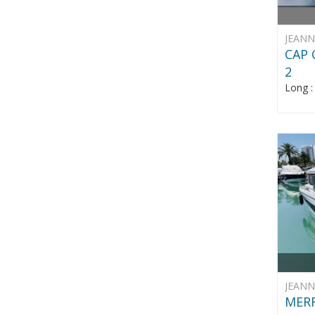
JEAN
CAP 
2
Long 
JEAN
MERR