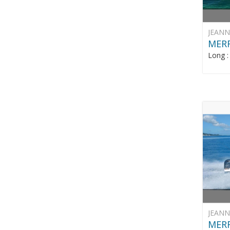
JEAN
MERR
Long 
JEAN
MERR