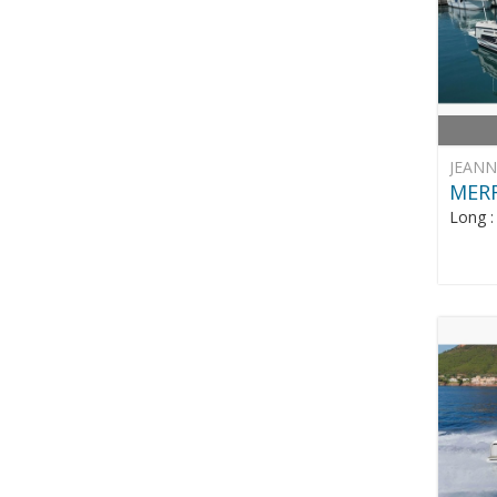
JEAN
MERR
Long 