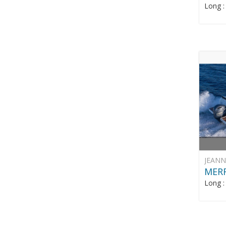
Long 
JEAN
MERR
Long 