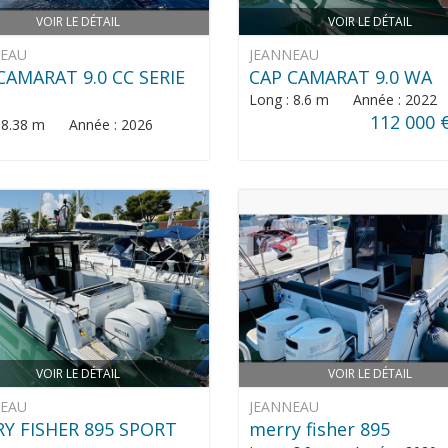
VOIR LE DÉTAIL
VOIR LE DÉTAIL
NEAU
JEANNEAU
CAMARAT 9.0 CC SERIE
CAP CAMARAT 9.0 WA
Long : 8.6 m Année : 2022
112 000 
: 8.38 m Année : 2026
VOIR LE DÉTAIL
VOIR LE DÉTAIL
NEAU
JEANNEAU
Y FISHER 895 SPORT
merry fisher 895